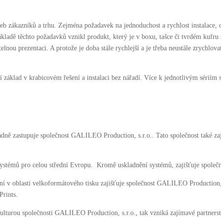
b zákazníků a trhu. Zejména požadavek na jednoduchost a rychlost instalace,
ákladě těchto požadavků vznikl produkt, který je v boxu, tašce či tvrdém kufru s
utelnou prezentaci. A protože je doba stále rychlejší a je třeba neustále zrychl
základ v krabicovém řešení a instalaci bez nářadí. Více k jednotlivým sériím s
ně zastupuje společnost GALILEO Production, s.r.o.. Tato společnost také za
mů pro celou střední Evropu. Kromě uskladnění systémů, zajišťuje společnos
v oblasti velkoformátového tisku zajišťuje společnost GALILEO Production, s.
rints.
urou společnosti GALILEO Production, s.r.o., tak vzniká zajímavé partnerství