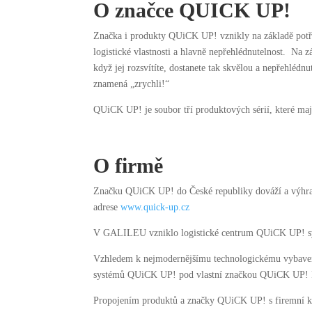
O značce QUICK UP!
Značka i produkty QUiCK UP! vznikly na základě potře
logistické vlastnosti a hlavně nepřehlédnutelnost. Na z
když jej rozsvítíte, dostanete tak skvělou a nepřehlédn
znamená „zrychli!“
QUiCK UP! je soubor tří produktových sérií, které mají 
O firmě
Značku QUiCK UP! do České republiky dováží a výhrad
adrese
www.quick-up.cz
V GALILEU vzniklo logistické centrum QUiCK UP! systé
Vzhledem k nejmodernějšímu technologickému vybavení 
systémů QUiCK UP! pod vlastní značkou QUiCK UP! P
Propojením produktů a značky QUiCK UP! s firemní kult