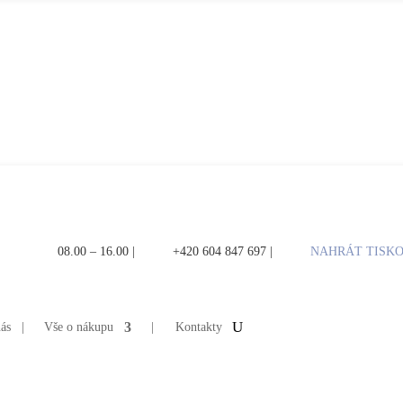
08.00 – 16.00 |
+420 604 847 697 |
NAHRÁT TISKO
nás
|
Vše o nákupu
|
Kontakty