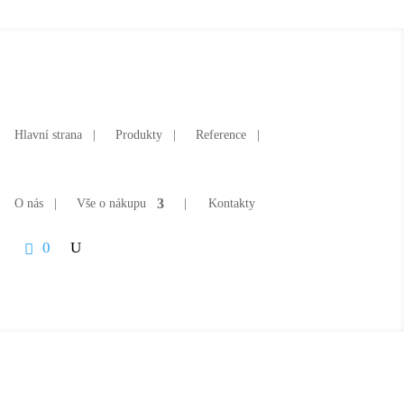
Hlavní strana
|
Produkty
|
Reference
|
O nás
|
Vše o nákupu
|
Kontakty
0