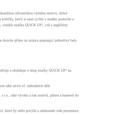
 okamžitou uživatelskou výměnu motivu, dobré
 kolečky, který si sami rychle a snadno postavíte a
ovat, vznikla značka QUiCK UP!, což z angličtiny
e dozvíte přímo na stránce popisující jednotlivé řady.
jišťuje a obsluhuje e-shop značky QUiCK UP! na
t také servis vč. náhradních dílů.
r.o., také výrobu a tisk motivů, pláten a bannerů do
, které by mělo povýšit a zdokonalit vaše prezentace.