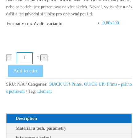
nebo se potřebujete prezentovat na více akcích. Nevadí, vytiskněte u nás
další a ten původní si uložte pro opětovné použití.
0,80x200
Formát v cm
:
Zvolte variantu
Quantity
-
1
+
Add to cart
SKU:
N/A
Categories:
QUiCK UP! Prints
,
QUiCK UP! Prints - plátno
s potiskem
Tag:
Element
Description
Materiál a tech. parametry