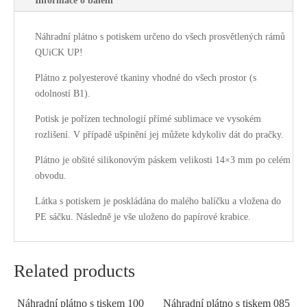
Informace o balení
Náhradní plátno s potiskem určeno do všech prosvětlených rámů
QUiCK UP!
Plátno z polyesterové tkaniny vhodné do všech prostor (s
odolností B1).
Potisk je pořízen technologií přímé sublimace ve vysokém
rozlišení. V případě ušpinění jej můžete kdykoliv dát do pračky.
Plátno je obšité silikonovým páskem velikosti 14×3 mm po celém
obvodu.
Látka s potiskem je poskládána do malého balíčku a vložena do
PE sáčku. Následně je vše uloženo do papírové krabice.
Related products
Náhradní plátno s tiskem 100
Náhradní plátno s tiskem 085