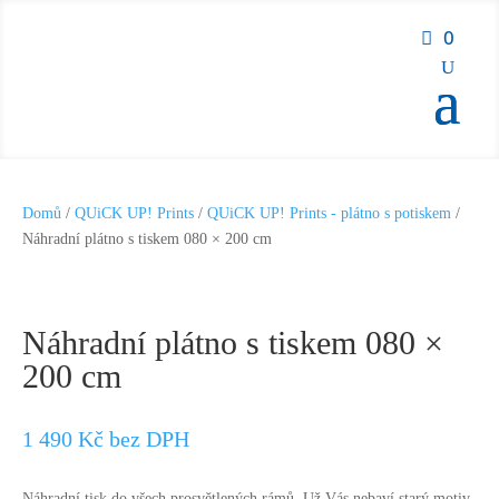
0
Domů
/
QUiCK UP! Prints
/
QUiCK UP! Prints - plátno s potiskem
/
Náhradní plátno s tiskem 080 × 200 cm
Náhradní plátno s tiskem 080 ×
200 cm
1 490
Kč
bez DPH
Náhradní tisk do všech prosvětlených rámů. Už Vás nebaví starý motiv,