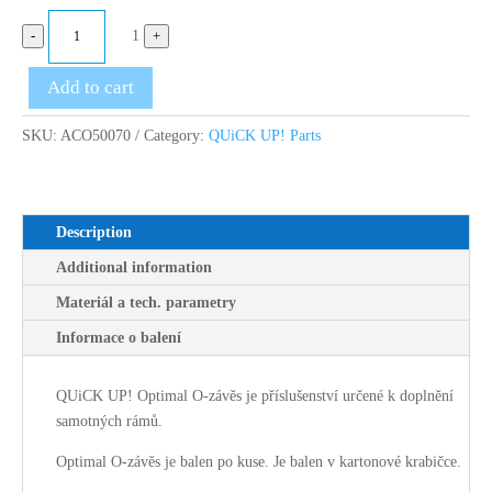
Quantity
-
1
+
Add to cart
SKU:
ACO50070
Category:
QUiCK UP! Parts
Description
Additional information
Materiál a tech. parametry
Informace o balení
QUiCK UP! Optimal O-závěs je příslušenství určené k doplnění
samotných rámů.
Optimal O-závěs je balen po kuse. Je balen v kartonové krabičce.