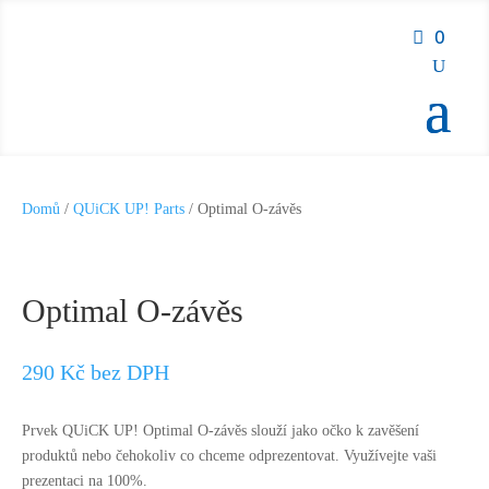
0
Domů
/
QUiCK UP! Parts
/ Optimal O-závěs
Optimal O-závěs
290
Kč
bez DPH
Prvek QUiCK UP! Optimal O-závěs slouží jako očko k zavěšení
produktů nebo čehokoliv co chceme odprezentovat. Využívejte vaši
prezentaci na 100%.