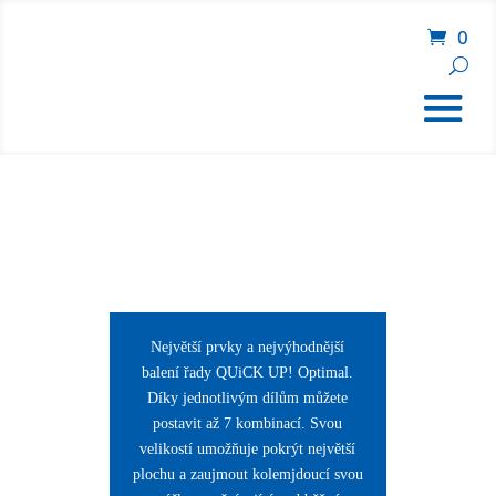
0
Největší prvky a nejvýhodnější
balení řady QUiCK UP! Optimal.
Díky jednotlivým dílům můžete
postavit až 7 kombinací. Svou
velikostí umožňuje pokrýt největší
plochu a zaujmout kolemjdoucí svou